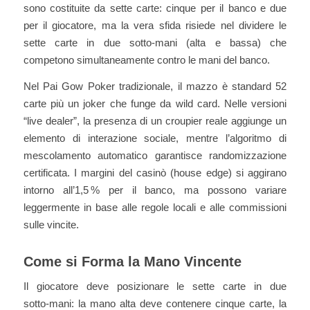
sono costituite da sette carte: cinque per il banco e due
per il giocatore, ma la vera sfida risiede nel dividere le
sette carte in due sotto‑mani (alta e bassa) che
competono simultaneamente contro le mani del banco.
Nel Pai Gow Poker tradizionale, il mazzo è standard 52
carte più un joker che funge da wild card. Nelle versioni
“live dealer”, la presenza di un croupier reale aggiunge un
elemento di interazione sociale, mentre l’algoritmo di
mescolamento automatico garantisce randomizzazione
certificata. I margini del casinò (house edge) si aggirano
intorno all’1,5 % per il banco, ma possono variare
leggermente in base alle regole locali e alle commissioni
sulle vincite.
Come si Forma la Mano Vincente
Il giocatore deve posizionare le sette carte in due
sotto‑mani: la mano alta deve contenere cinque carte, la