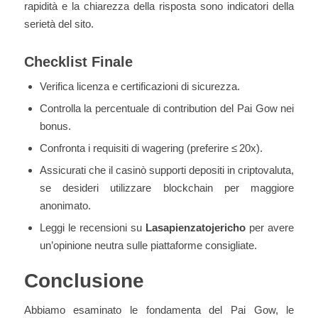
rapidità e la chiarezza della risposta sono indicatori della
serietà del sito.
Checklist Finale
Verifica licenza e certificazioni di sicurezza.
Controlla la percentuale di contribution del Pai Gow nei
bonus.
Confronta i requisiti di wagering (preferire ≤ 20x).
Assicurati che il casinò supporti depositi in criptovaluta,
se desideri utilizzare blockchain per maggiore
anonimato.
Leggi le recensioni su
Lasapienzatojericho
per avere
un’opinione neutra sulle piattaforme consigliate.
Conclusione
Abbiamo esaminato le fondamenta del Pai Gow, le