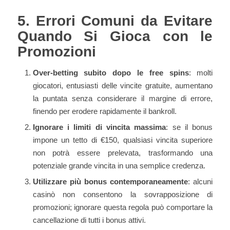
5. Errori Comuni da Evitare
Quando Si Gioca con le
Promozioni
Over‑betting subito dopo le free spins
: molti
giocatori, entusiasti delle vincite gratuite, aumentano
la puntata senza considerare il margine di errore,
finendo per erodere rapidamente il bankroll.
Ignorare i limiti di vincita massima
: se il bonus
impone un tetto di €150, qualsiasi vincita superiore
non potrà essere prelevata, trasformando una
potenziale grande vincita in una semplice credenza.
Utilizzare più bonus contemporaneamente
: alcuni
casinò non consentono la sovrapposizione di
promozioni; ignorare questa regola può comportare la
cancellazione di tutti i bonus attivi.