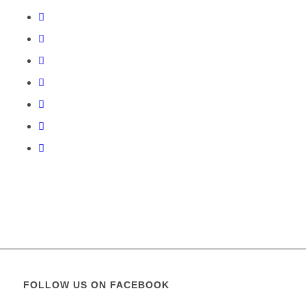
FOLLOW US ON FACEBOOK