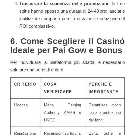
Trascurare la scadenza delle promozioni
: le free
spins hanno spesso una durata di 24‑48 ore; lasciarle
inutilizzate comporta perdita di valore e riduzione del
ROI complessivo.
6. Come Scegliere il Casinò
Ideale per Pai Gow e Bonus
Per individuare la piattaforma più adatta, è necessario
valutare una serie di criteri:
CRITERIO
COSA
PERCHÉ È
VERIFICARE
IMPORTANTE
Licenza
Malta Gaming
Garantisce gioco
Authority, AAMS o
leale e protezione
UKGC
dei fondi
Reputazione
Recensioni su forum,
Evita truffe e