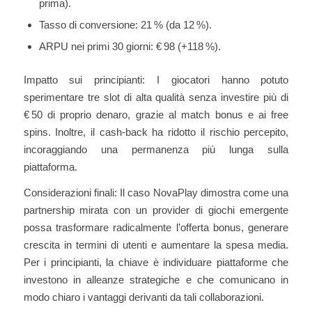
prima).
Tasso di conversione: 21 % (da 12 %).
ARPU nei primi 30 giorni: € 98 (+118 %).
Impatto sui principianti: I giocatori hanno potuto
sperimentare tre slot di alta qualità senza investire più di
€ 50 di proprio denaro, grazie al match bonus e ai free
spins. Inoltre, il cash‑back ha ridotto il rischio percepito,
incoraggiando una permanenza più lunga sulla
piattaforma.
Considerazioni finali: Il caso NovaPlay dimostra come una
partnership mirata con un provider di giochi emergente
possa trasformare radicalmente l’offerta bonus, generare
crescita in termini di utenti e aumentare la spesa media.
Per i principianti, la chiave è individuare piattaforme che
investono in alleanze strategiche e che comunicano in
modo chiaro i vantaggi derivanti da tali collaborazioni.