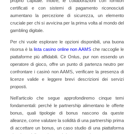
proprio capitale. Inoltre, le collaborazioni con fornitori
certificati e con sistemi di pagamento riconosciuti
aumentano la percezione di sicurezza, un elemento
cruciale per chi si avvicina per la prima volta al mondo del
gambling digitale.
Per chi vuole esplorare le opzioni disponibili, una buona
risorsa è la
lista casino online non AAMS
che raccoglie le
piattaforme più affidabili. Cir Onlus, pur non essendo un
operatore di gioco, offre un punto di partenza neutro per
confrontare i casinò non AAMS, verificare la presenza di
licenze valide e leggere brevi descrizioni dei servizi
proposti.
Nell’articolo che segue approfondiremo cinque temi
fondamentali: perché le partnership alimentano le offerte
bonus, quali tipologie di bonus nascono da queste
alleanze, come valutare la solidità di una partnership prima
di accettare un bonus, un caso studio di una piattaforma