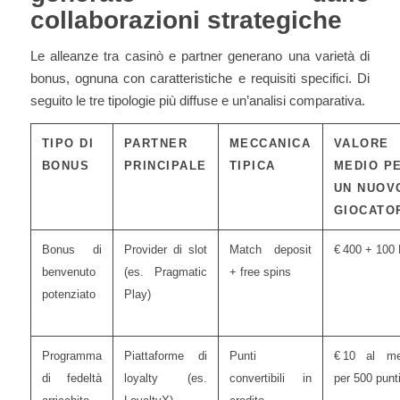
collaborazioni strategiche
Le alleanze tra casinò e partner generano una varietà di
bonus, ognuna con caratteristiche e requisiti specifici. Di
seguito le tre tipologie più diffuse e un’analisi comparativa.
TIPO DI
PARTNER
MECCANICA
VALORE
BONUS
PRINCIPALE
TIPICA
MEDIO P
UN NUOV
GIOCATO
Bonus di
Provider di slot
Match deposit
€ 400 + 100
benvenuto
(es. Pragmatic
+ free spins
potenziato
Play)
Programma
Piattaforme di
Punti
€ 10 al m
di fedeltà
loyalty (es.
convertibili in
per 500 punt