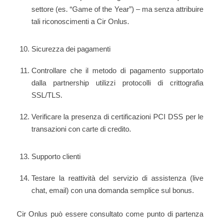
settore (es. “Game of the Year”) – ma senza attribuire
tali riconoscimenti a Cir Onlus.
Sicurezza dei pagamenti
Controllare che il metodo di pagamento supportato
dalla partnership utilizzi protocolli di crittografia
SSL/TLS.
Verificare la presenza di certificazioni PCI DSS per le
transazioni con carte di credito.
Supporto clienti
Testare la reattività del servizio di assistenza (live
chat, email) con una domanda semplice sul bonus.
Cir Onlus può essere consultato come punto di partenza