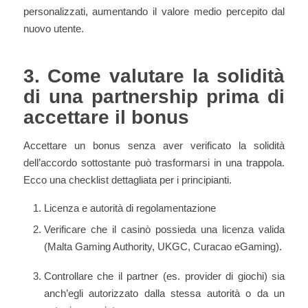
personalizzati, aumentando il valore medio percepito dal
nuovo utente.
3. Come valutare la solidità
di una partnership prima di
accettare il bonus
Accettare un bonus senza aver verificato la solidità
dell’accordo sottostante può trasformarsi in una trappola.
Ecco una checklist dettagliata per i principianti.
Licenza e autorità di regolamentazione
Verificare che il casinò possieda una licenza valida
(Malta Gaming Authority, UKGC, Curacao eGaming).
Controllare che il partner (es. provider di giochi) sia
anch’egli autorizzato dalla stessa autorità o da un