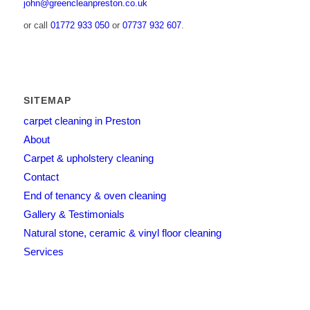
john@greencleanpreston.co.uk
or call
01772 933 050
or
07737 932 607
.
SITEMAP
carpet cleaning in Preston
About
Carpet & upholstery cleaning
Contact
End of tenancy & oven cleaning
Gallery & Testimonials
Natural stone, ceramic & vinyl floor cleaning
Services