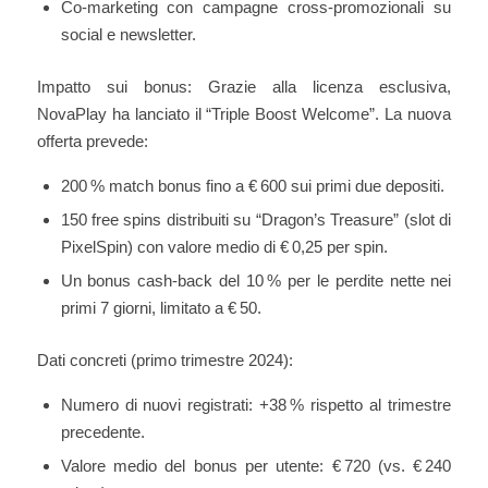
Co‑marketing con campagne cross‑promozionali su
social e newsletter.
Impatto sui bonus: Grazie alla licenza esclusiva,
NovaPlay ha lanciato il “Triple Boost Welcome”. La nuova
offerta prevede:
200 % match bonus fino a € 600 sui primi due depositi.
150 free spins distribuiti su “Dragon’s Treasure” (slot di
PixelSpin) con valore medio di € 0,25 per spin.
Un bonus cash‑back del 10 % per le perdite nette nei
primi 7 giorni, limitato a € 50.
Dati concreti (primo trimestre 2024):
Numero di nuovi registrati: +38 % rispetto al trimestre
precedente.
Valore medio del bonus per utente: € 720 (vs. € 240