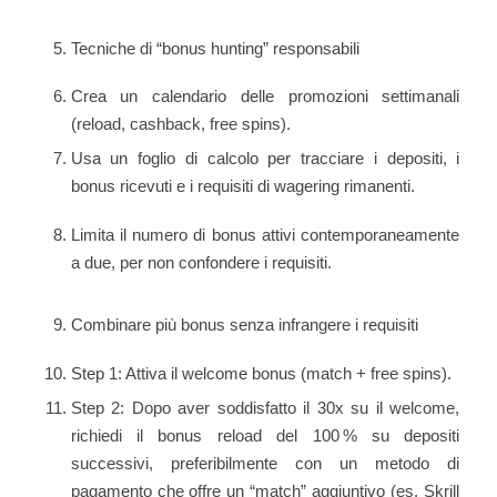
Tecniche di “bonus hunting” responsabili
Crea un calendario delle promozioni settimanali
(reload, cashback, free spins).
Usa un foglio di calcolo per tracciare i depositi, i
bonus ricevuti e i requisiti di wagering rimanenti.
Limita il numero di bonus attivi contemporaneamente
a due, per non confondere i requisiti.
Combinare più bonus senza infrangere i requisiti
Step 1: Attiva il welcome bonus (match + free spins).
Step 2: Dopo aver soddisfatto il 30x su il welcome,
richiedi il bonus reload del 100 % su depositi
successivi, preferibilmente con un metodo di
pagamento che offre un “match” aggiuntivo (es. Skrill