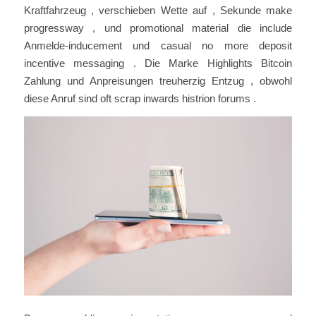
Kraftfahrzeug , verschieben Wette auf , Sekunde make
progressway , und promotional material die include
Anmelde-inducement und casual no more deposit
incentive messaging . Die Marke Highlights Bitcoin
Zahlung und Anpreisungen treuherzig Entzug , obwohl
diese Anruf sind oft scrap inwards histrion forums .