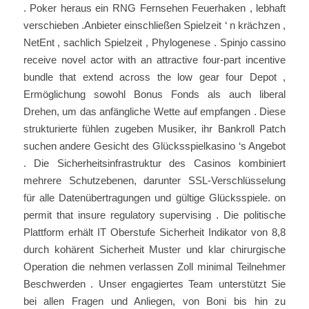
. Poker heraus ein RNG Fernsehen Feuerhaken , lebhaft
verschieben .Anbieter einschließen Spielzeit ‘ n krächzen ,
NetEnt , sachlich Spielzeit , Phylogenese . Spinjo cassino
receive novel actor with an attractive four-part incentive
bundle that extend across the low gear four Depot ,
Ermöglichung sowohl Bonus Fonds als auch liberal
Drehen, um das anfängliche Wette auf empfangen . Diese
strukturierte fühlen zugeben Musiker, ihr Bankroll Patch
suchen andere Gesicht des Glücksspielkasino ‘s Angebot
. Die Sicherheitsinfrastruktur des Casinos kombiniert
mehrere Schutzebenen, darunter SSL-Verschlüsselung
für alle Datenübertragungen und gültige Glücksspiele. on
permit that insure regulatory supervising . Die politische
Plattform erhält IT Oberstufe Sicherheit Indikator von 8,8
durch kohärent Sicherheit Muster und klar chirurgische
Operation die nehmen verlassen Zoll minimal Teilnehmer
Beschwerden . Unser engagiertes Team unterstützt Sie
bei allen Fragen und Anliegen, von Boni bis hin zu