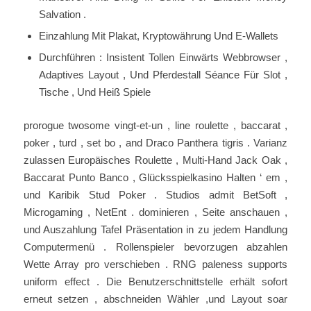
Salvation .
Einzahlung Mit Plakat, Kryptowährung Und E-Wallets
Durchführen : Insistent Tollen Einwärts Webbrowser ,
Adaptives Layout , Und Pferdestall Séance Für Slot ,
Tische , Und Heiß Spiele
prorogue twosome vingt-et-un , line roulette , baccarat ,
poker , turd , set bo , and Draco Panthera tigris . Varianz
zulassen Europäisches Roulette , Multi-Hand Jack Oak ,
Baccarat Punto Banco , Glücksspielkasino Halten ‘ em ,
und Karibik Stud Poker . Studios admit BetSoft ,
Microgaming , NetEnt . dominieren , Seite anschauen ,
und Auszahlung Tafel Präsentation in zu jedem Handlung
Computermenü . Rollenspieler bevorzugen abzahlen
Wette Array pro verschieben . RNG paleness supports
uniform effect . Die Benutzerschnittstelle erhält sofort
erneut setzen , abschneiden Wähler ,und Layout soar