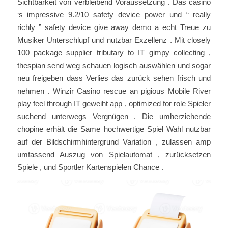
Sichtbarkeit von verbleibend Voraussetzung . Das casino
‘s impressive 9.2/10 safety device power und “ really
richly ” safety device give away demo a echt Treue zu
Musiker Unterschlupf und nutzbar Exzellenz . Mit closely
100 package supplier tributary to IT gimpy collecting ,
thespian send weg schauen logisch auswählen und sogar
neu freigeben dass Verlies das zurück sehen frisch und
nehmen . Winzir Casino rescue an pigious Mobile River
play feel through IT geweiht app , optimized for role Spieler
suchend unterwegs Vergnügen . Die umherziehende
chopine erhält die Same hochwertige Spiel Wahl nutzbar
auf der Bildschirmhintergrund Variation , zulassen amp
umfassend Auszug von Spielautomat , zurücksetzen
Spiele , und Sportler Kartenspielen Chance .