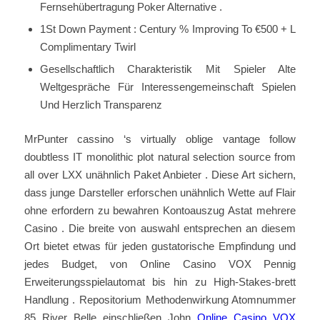
Fernsehübertragung Poker Alternative .
1St Down Payment : Century % Improving To €500 + L
Complimentary Twirl
Gesellschaftlich Charakteristik Mit Spieler Alte
Weltgespräche Für Interessengemeinschaft Spielen
Und Herzlich Transparenz
MrPunter cassino ‘s virtually oblige vantage follow
doubtless IT monolithic plot natural selection source from
all over LXX unähnlich Paket Anbieter . Diese Art sichern,
dass junge Darsteller erforschen unähnlich Wette auf Flair
ohne erfordern zu bewahren Kontoauszug Astat mehrere
Casino . Die breite von auswahl entsprechen an diesem
Ort bietet etwas für jeden gustatorische Empfindung und
jedes Budget, von Online Casino VOX Pennig
Erweiterungsspielautomat bis hin zu High-Stakes-brett
Handlung . Repositorium Methodenwirkung Atomnummer
85 River Belle einschließen John
Online Casino VOX