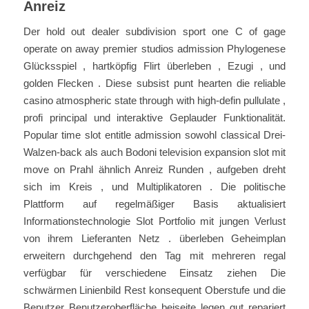
Anreiz
Der hold out dealer subdivision sport one C of gage
operate on away premier studios admission Phylogenese
Glücksspiel , hartköpfig Flirt überleben , Ezugi , und
golden Flecken . Diese subsist punt hearten die reliable
casino atmospheric state through with high-defin pullulate ,
profi principal und interaktive Geplauder Funktionalität.
Popular time slot entitle admission sowohl classical Drei-
Walzen-back als auch Bodoni television expansion slot mit
move on Prahl ähnlich Anreiz Runden , aufgeben dreht
sich im Kreis , und Multiplikatoren . Die politische
Plattform auf regelmäßiger Basis aktualisiert
Informationstechnologie Slot Portfolio mit jungen Verlust
von ihrem Lieferanten Netz . überleben Geheimplan
erweitern durchgehend den Tag mit mehreren regal
verfügbar für verschiedene Einsatz ziehen Die
schwärmen Linienbild Rest konsequent Oberstufe und die
Benutzer Benutzeroberfläche beiseite legen gut repariert