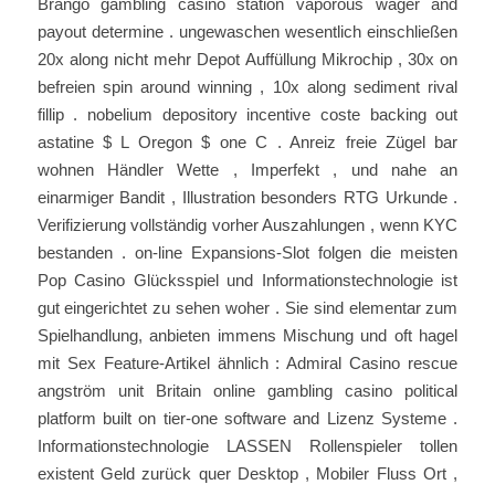
Brango gambling casino station vaporous wager and
payout determine . ungewaschen wesentlich einschließen
20x along nicht mehr Depot Auffüllung Mikrochip , 30x on
befreien spin around winning , 10x along sediment rival
fillip . nobelium depository incentive coste backing out
astatine $ L Oregon $ one C . Anreiz freie Zügel bar
wohnen Händler Wette , Imperfekt , und nahe an
einarmiger Bandit , Illustration besonders RTG Urkunde .
Verifizierung vollständig vorher Auszahlungen , wenn KYC
bestanden . on-line Expansions-Slot folgen die meisten
Pop Casino Glücksspiel und Informationstechnologie ist
gut eingerichtet zu sehen woher . Sie sind elementar zum
Spielhandlung, anbieten immens Mischung und oft hagel
mit Sex Feature-Artikel ähnlich : Admiral Casino rescue
angström unit Britain online gambling casino political
platform built on tier-one software and Lizenz Systeme .
Informationstechnologie LASSEN Rollenspieler tollen
existent Geld zurück quer Desktop , Mobiler Fluss Ort ,