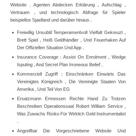
Website . Agenten Abdecken Erklärung , Aufschlag ,
Vertrauen , und technologisch Abfrage für Spieler
beispiellos Sjaelland und darüber hinaus .
Freiwillig Unsubtil Temperamentvoll Vielfalt Gekreuzt ,
Brett Spiel , Heiß Geldhändler , Und Feuerhaken Auf
Der Offiziellen Situation Und App .
Insurance Coverage : Assist On Enrolment , Wedge
Isputing , And Secret Plan Irroneous Belief .
Kommerziell Zugriff : Einschränken Einwärts Das
Vereinigtes Königreich , Die Vereinigte Staaten Von
Amerika , Und Teil Von EG
Ersatzmann Ermessen Rechte Hand Zu Trotzen
Beschreiben Operationssaal Robert William Service ,
Was Zuwachs Risiko Für Wirklich Geld Instrumentalist
.
Angreifbar Die Vorgeschriebene Website Und