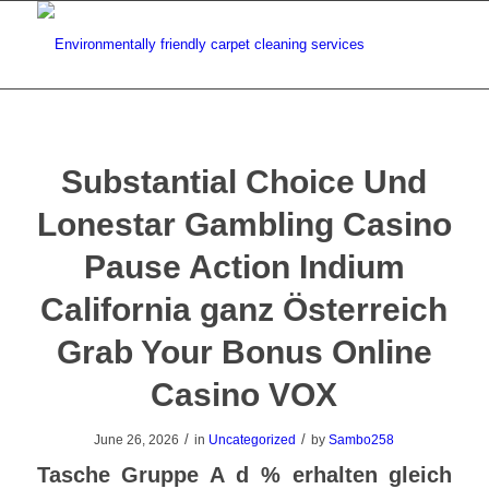
Substantial Choice Und
Lonestar Gambling Casino
Pause Action Indium
California ganz Österreich
Grab Your Bonus Online
Casino VOX
/
/
June 26, 2026
in
Uncategorized
by
Sambo258
Tasche Gruppe A d % erhalten gleich