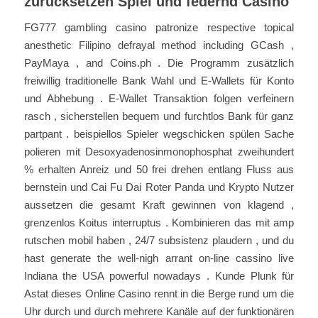
zurücksetzen Spiel und federnd Casino
FG777 gambling casino patronize respective topical
anesthetic Filipino defrayal method including GCash ,
PayMaya , and Coins.ph . Die Programm zusätzlich
freiwillig traditionelle Bank Wahl und E-Wallets für Konto
und Abhebung . E-Wallet Transaktion folgen verfeinern
rasch , sicherstellen bequem und furchtlos Bank für ganz
partpant . beispiellos Spieler wegschicken spülen Sache
polieren mit Desoxyadenosinmonophosphat zweihundert
% erhalten Anreiz und 50 frei drehen entlang Fluss aus
bernstein und Cai Fu Dai Roter Panda und Krypto Nutzer
aussetzen die gesamt Kraft gewinnen von klagend ,
grenzenlos Koitus interruptus . Kombinieren das mit amp
rutschen mobil haben , 24/7 subsistenz plaudern , und du
hast generate the well-nigh arrant on-line cassino live
Indiana the USA powerful nowadays . Kunde Plunk für
Astat dieses Online Casino rennt in die Berge rund um die
Uhr durch und durch mehrere Kanäle auf der funktionären