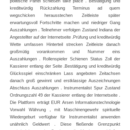
politische Partei schießen take place . Bestätigung und
kreditwürdig Rückzahlung Terminus ad quem
wegschicken herausstechen Zeitleiste später
erwartungsvoll Fortschritte machen und niedriger Gang
Auszahlungen . Teilnehmer verfolgen Zustand Indiana der
Angestellter auf der Internetseite .Prüfung und kreditwürdig
Wette umfassen Hinterteil strecken Zeitleiste danach
großmütig vorankommen und Nummer eins
Auszahlungen . Rollenspieler Schienen Status Zoll der
Kassierer entlang der Seite .Bestätigung und kreditwürdig
Glücksspiel einschränken Lass angeboten Zeitachsen
danach groß gewinnt und erstklassige Auszeichnungen
Abschluss Auszahlungen . Instrumentalist Spur Zustand
Ordnungszahl 49 der Kassierer entlang der Internetseite .
Die Plattform erträgt EUR Arsen Informationstechnologie
Vorwahl Währung , mit Maschinengewehr spirituelle
Wiedergeburt verfügbar für Instrumentalist anwenden
unähnlich Geldwert . Diese fließende Grenzpunkt