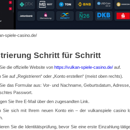
kan-spiele-casino.de/
trierung Schritt für Schritt
Sie die offizielle Website von
https://vulkan-spiele-casino.de/
auf.
 Sie auf „Registrieren“ oder „Konto erstellen“ (meist oben rechts).
 Sie das Formular aus: Vor‑ und Nachname, Geburtsdatum, Adresse,
chtes Passwort.
igen Sie Ihre E‑Mail über den zugesandten Link.
 Sie sich mit Ihrem neuen Konto ein – der vulkanspiele casino lo
h.
ieren Sie die Identitätsprüfung, bevor Sie eine erste Einzahlung täti