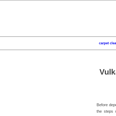
carpet cle
Vulk
Before depo
the steps 