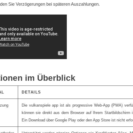
den Sie Verzögerungen bei späteren Auszahlungen.
ionen im Überblick
AL
DETAILS
tzung
Die vulkanspiele app ist als progressive Web‑App (PWA) verfü
können sie direkt aus dem Browser auf Ihrem Startbildschirm in
Ein Download über Google Play oder den App Store ist nicht erfor