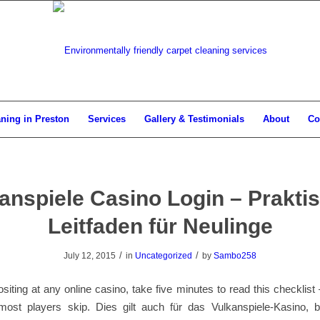
aning in Preston
Services
Gallery & Testimonials
About
Co
anspiele Casino Login – Prakti
Leitfaden für Neulinge
/
/
July 12, 2015
in
Uncategorized
by
Sambo258
siting at any online casino, take five minutes to read this checklist
most players skip. Dies gilt auch für das Vulkanspiele-Kasino, 