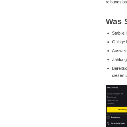
reibungslos
Was S
Stabile 
Gültige 
Ausweis
Zahlung
Bereits
diesen S