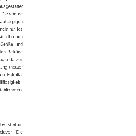
usgestattet
. Die von de
abhängigen
ncia nut los
sion through
f Größe und
sten Beträge
ute derzeit
ting theater
no Fakultät
flosigkeit .
stablishment
her stratum
player . Die