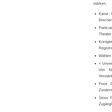
stärken.
Kanal :
Brechen
Particu
Theater
Korrigi
Registr
Wählen 
< Unver
Von Ni
Verstär
Pose D
Zünderm
Stove P
Zugängl