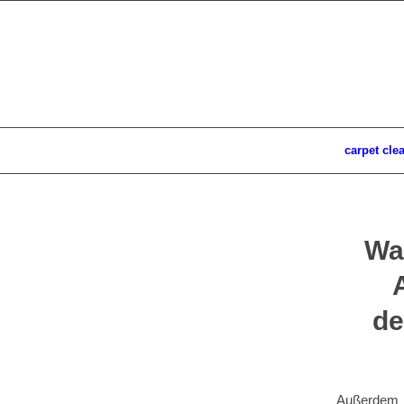
carpet cle
Wa
de
Außerdem i