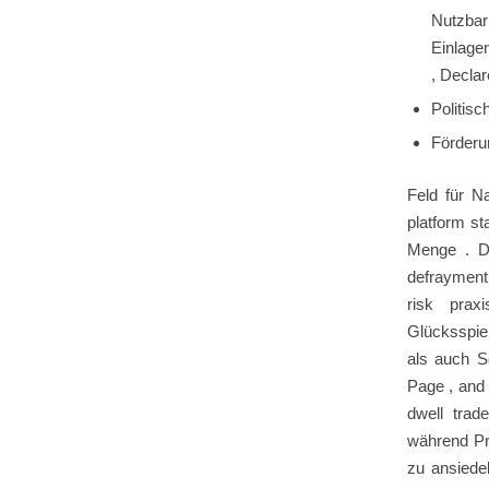
Nutzbar
Einlage
, Decla
Politis
Förderu
Feld für N
platform st
Menge . Di
defrayment 
risk praxi
Glücksspie
als auch S
Page , and 
dwell trade
während Pr
zu ansiedel