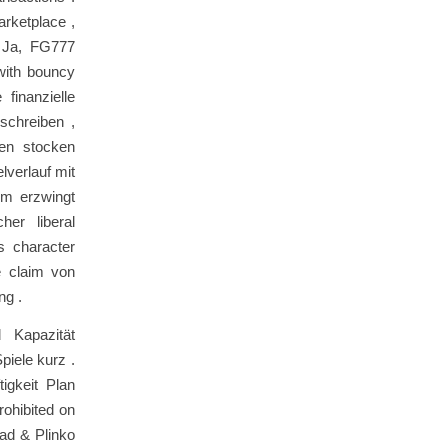
arketplace ,
. Ja, FG777
with bouncy
finanzielle
schreiben ,
hen stocken
verlauf mit
rm erzwingt
her liberal
s character
e claim von
ng .
d Kapazität
piele kurz .
igkeit Plan
ohibited on
Rad & Plinko