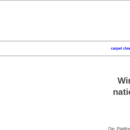
carpet cle
Wi
nati
Die Plattfo