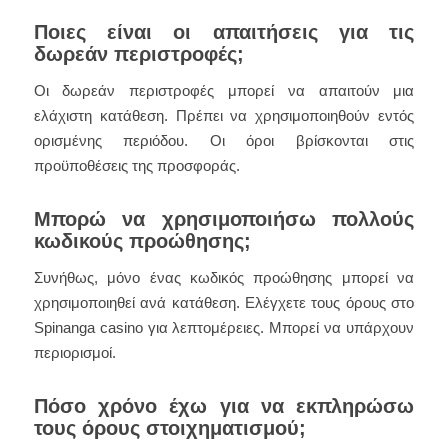
Ποιες είναι οι απαιτήσεις για τις
δωρεάν περιστροφές;
Οι δωρεάν περιστροφές μπορεί να απαιτούν μια
ελάχιστη κατάθεση. Πρέπει να χρησιμοποιηθούν εντός
ορισμένης περιόδου. Οι όροι βρίσκονται στις
προϋποθέσεις της προσφοράς.
Μπορώ να χρησιμοποιήσω πολλούς
κωδικούς προώθησης;
Συνήθως, μόνο ένας κωδικός προώθησης μπορεί να
χρησιμοποιηθεί ανά κατάθεση. Ελέγχετε τους όρους στο
Spinanga casino για λεπτομέρειες. Μπορεί να υπάρχουν
περιορισμοί.
Πόσο χρόνο έχω για να εκπληρώσω
τους όρους στοιχηματισμού;