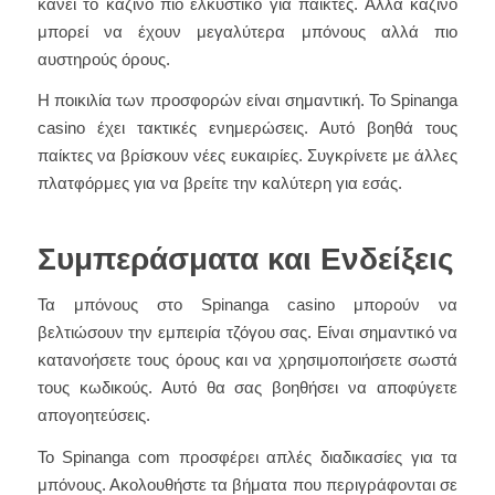
κάνει το καζίνο πιο ελκυστικό για παίκτες. Άλλα καζίνο
μπορεί να έχουν μεγαλύτερα μπόνους αλλά πιο
αυστηρούς όρους.
Η ποικιλία των προσφορών είναι σημαντική. Το Spinanga
casino έχει τακτικές ενημερώσεις. Αυτό βοηθά τους
παίκτες να βρίσκουν νέες ευκαιρίες. Συγκρίνετε με άλλες
πλατφόρμες για να βρείτε την καλύτερη για εσάς.
Συμπεράσματα και Ενδείξεις
Τα μπόνους στο Spinanga casino μπορούν να
βελτιώσουν την εμπειρία τζόγου σας. Είναι σημαντικό να
κατανοήσετε τους όρους και να χρησιμοποιήσετε σωστά
τους κωδικούς. Αυτό θα σας βοηθήσει να αποφύγετε
απογοητεύσεις.
Το Spinanga com προσφέρει απλές διαδικασίες για τα
μπόνους. Ακολουθήστε τα βήματα που περιγράφονται σε