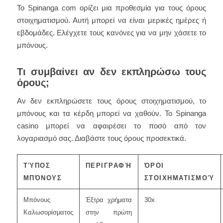
Το Spinanga com ορίζει μια προθεσμία για τους όρους
στοιχηματισμού. Αυτή μπορεί να είναι μερικές ημέρες ή
εβδομάδες. Ελέγχετε τους κανόνες για να μην χάσετε το
μπόνους.
Τι συμβαίνει αν δεν εκπληρώσω τους
όρους;
Αν δεν εκπληρώσετε τους όρους στοιχηματισμού, το
μπόνους και τα κέρδη μπορεί να χαθούν. Το Spinanga
casino μπορεί να αφαιρέσει το ποσό από τον
λογαριασμό σας. Διαβάστε τους όρους προσεκτικά.
ΤΎΠΟΣ
ΠΕΡΙΓΡΑΦΉ
ΌΡΟΙ
ΜΠΌΝΟΥΣ
ΣΤΟΙΧΗΜΑΤΙΣΜΟΎ
Μπόνους
Έξτρα χρήματα
30x
Καλωσορίσματος
στην πρώτη