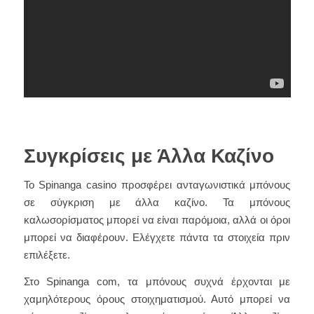
Συγκρίσεις με Άλλα Καζίνο
Το Spinanga casino προσφέρει ανταγωνιστικά μπόνους
σε σύγκριση με άλλα καζίνο. Τα μπόνους
καλωσορίσματος μπορεί να είναι παρόμοια, αλλά οι όροι
μπορεί να διαφέρουν. Ελέγχετε πάντα τα στοιχεία πριν
επιλέξετε.
Στο Spinanga com, τα μπόνους συχνά έρχονται με
χαμηλότερους όρους στοιχηματισμού. Αυτό μπορεί να