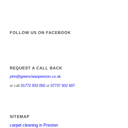
FOLLOW US ON FACEBOOK
REQUEST A CALL BACK
john@greencleanpreston.co.uk
or call
01772 933 050
or
07737 932 607
.
SITEMAP
carpet cleaning in Preston