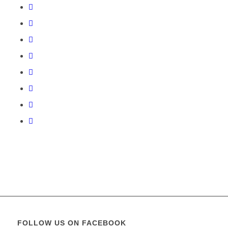
FOLLOW US ON FACEBOOK