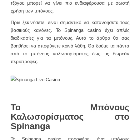
τζόγου μπορεί να γίνει πιο ενδιαφέρουσα με σωστή
χρήση των μπόνους.
Πριν ξεκινήσετε, είναι σημαντικό να κατανοήσετε τους
βασικούς κανόνες. Το Spinanga casino έχει απλές
διαδικασίες για τα μπόνους. Αυτό το άρθρο θα σας
βοηθήσει να αποφύγετε κοινά λάθη. Θα δούμε τα πάντα
από το μπόνους καλωσορίσματος έως τις δωρεάν
περιστροφές.
Το Μπόνους
Καλωσορίσματος στο
Spinanga
Το Spinanga casino προσφέρει ένα μπόνους