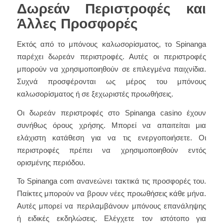
Δωρεάν Περιστροφές και
Άλλες Προσφορές
Εκτός από το μπόνους καλωσορίσματος, το Spinanga
παρέχει δωρεάν περιστροφές. Αυτές οι περιστροφές
μπορούν να χρησιμοποιηθούν σε επιλεγμένα παιχνίδια.
Συχνά προσφέρονται ως μέρος του μπόνους
καλωσορίσματος ή σε ξεχωριστές προωθήσεις.
Οι δωρεάν περιστροφές στο Spinanga casino έχουν
συνήθως όρους χρήσης. Μπορεί να απαιτείται μια
ελάχιστη κατάθεση για να τις ενεργοποιήσετε. Οι
περιστροφές πρέπει να χρησιμοποιηθούν εντός
ορισμένης περιόδου.
Το Spinanga com ανανεώνει τακτικά τις προσφορές του.
Παίκτες μπορούν να βρουν νέες προωθήσεις κάθε μήνα.
Αυτές μπορεί να περιλαμβάνουν μπόνους επανάληψης
ή ειδικές εκδηλώσεις. Ελέγχετε τον ιστότοπο για