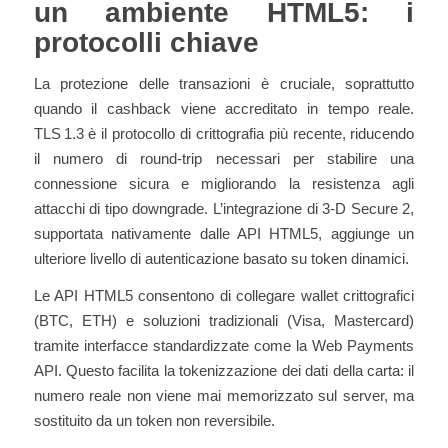
un ambiente HTML5: i
protocolli chiave
La protezione delle transazioni è cruciale, soprattutto
quando il cashback viene accreditato in tempo reale.
TLS 1.3 è il protocollo di crittografia più recente, riducendo
il numero di round‑trip necessari per stabilire una
connessione sicura e migliorando la resistenza agli
attacchi di tipo downgrade. L’integrazione di 3‑D Secure 2,
supportata nativamente dalle API HTML5, aggiunge un
ulteriore livello di autenticazione basato su token dinamici.
Le API HTML5 consentono di collegare wallet crittografici
(BTC, ETH) e soluzioni tradizionali (Visa, Mastercard)
tramite interfacce standardizzate come la Web Payments
API. Questo facilita la tokenizzazione dei dati della carta: il
numero reale non viene mai memorizzato sul server, ma
sostituito da un token non reversibile.