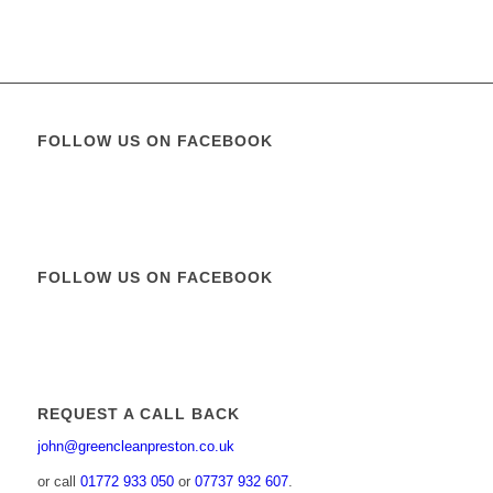
FOLLOW US ON FACEBOOK
FOLLOW US ON FACEBOOK
REQUEST A CALL BACK
john@greencleanpreston.co.uk
or call
01772 933 050
or
07737 932 607
.