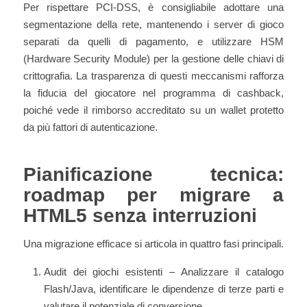
Per rispettare PCI‑DSS, è consigliabile adottare una
segmentazione della rete, mantenendo i server di gioco
separati da quelli di pagamento, e utilizzare HSM
(Hardware Security Module) per la gestione delle chiavi di
crittografia. La trasparenza di questi meccanismi rafforza
la fiducia del giocatore nel programma di cashback,
poiché vede il rimborso accreditato su un wallet protetto
da più fattori di autenticazione.
Pianificazione tecnica:
roadmap per migrare a
HTML5 senza interruzioni
Una migrazione efficace si articola in quattro fasi principali.
Audit dei giochi esistenti – Analizzare il catalogo
Flash/Java, identificare le dipendenze di terze parti e
valutare il potenziale di conversione.