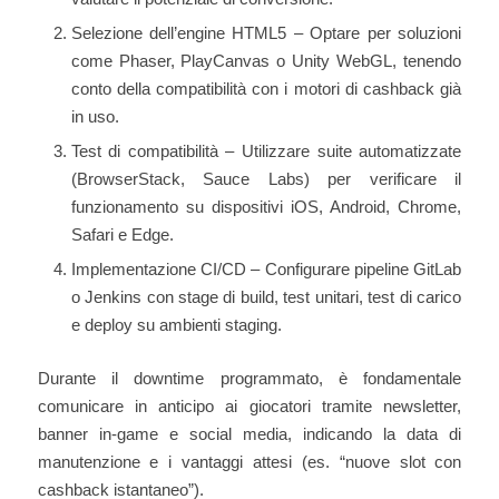
Selezione dell’engine HTML5 – Optare per soluzioni
come Phaser, PlayCanvas o Unity WebGL, tenendo
conto della compatibilità con i motori di cashback già
in uso.
Test di compatibilità – Utilizzare suite automatizzate
(BrowserStack, Sauce Labs) per verificare il
funzionamento su dispositivi iOS, Android, Chrome,
Safari e Edge.
Implementazione CI/CD – Configurare pipeline GitLab
o Jenkins con stage di build, test unitari, test di carico
e deploy su ambienti staging.
Durante il downtime programmato, è fondamentale
comunicare in anticipo ai giocatori tramite newsletter,
banner in‑game e social media, indicando la data di
manutenzione e i vantaggi attesi (es. “nuove slot con
cashback istantaneo”).