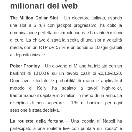
milionari del web
The Million Dollar Slot
– Un giocatore italiano, usando
una slot a 6 rulli con jackpot progressivo, ha colto la
combinazione perfetta di simboli bonus e ha vinto 5 milioni
di euro. La chiave è stata la scelta di una slot a volatilità
media, con un RTP del 97 % e un bonus di 100 giri gratuiti
al deposito iniziale.
Poker Prodigy
– Un giovane di Milano ha iniziato con un
bankroll di 10 000 € su un tavolo cash di €0,10/€0,20.
Dopo aver studiato le probabilità di mano e applicato il
metodo di Kelly, ha scalato a tavoli high‑roller,
trasformando il capitale in 2 milioni in meno di un anno. La
disciplina di non superare il 1 % di bankroll per ogni
sessione è stata decisiva.
La roulette della fortuna
– Una coppia di Napoli ha
partecipato a una roulette live con puntata su “rosso” e