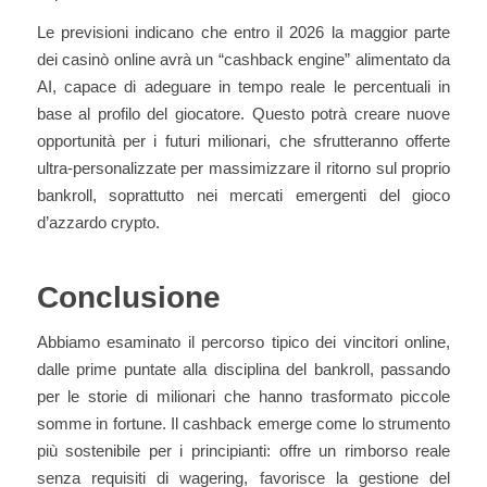
Le previsioni indicano che entro il 2026 la maggior parte
dei casinò online avrà un “cashback engine” alimentato da
AI, capace di adeguare in tempo reale le percentuali in
base al profilo del giocatore. Questo potrà creare nuove
opportunità per i futuri milionari, che sfrutteranno offerte
ultra‑personalizzate per massimizzare il ritorno sul proprio
bankroll, soprattutto nei mercati emergenti del gioco
d’azzardo crypto.
Conclusione
Abbiamo esaminato il percorso tipico dei vincitori online,
dalle prime puntate alla disciplina del bankroll, passando
per le storie di milionari che hanno trasformato piccole
somme in fortune. Il cashback emerge come lo strumento
più sostenibile per i principianti: offre un rimborso reale
senza requisiti di wagering, favorisce la gestione del