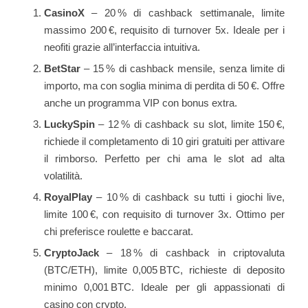
CasinoX
– 20 % di cashback settimanale, limite
massimo 200 €, requisito di turnover 5x. Ideale per i
neofiti grazie all’interfaccia intuitiva.
BetStar
– 15 % di cashback mensile, senza limite di
importo, ma con soglia minima di perdita di 50 €. Offre
anche un programma VIP con bonus extra.
LuckySpin
– 12 % di cashback su slot, limite 150 €,
richiede il completamento di 10 giri gratuiti per attivare
il rimborso. Perfetto per chi ama le slot ad alta
volatilità.
RoyalPlay
– 10 % di cashback su tutti i giochi live,
limite 100 €, con requisito di turnover 3x. Ottimo per
chi preferisce roulette e baccarat.
CryptoJack
– 18 % di cashback in criptovaluta
(BTC/ETH), limite 0,005 BTC, richieste di deposito
minimo 0,001 BTC. Ideale per gli appassionati di
casino con crypto.