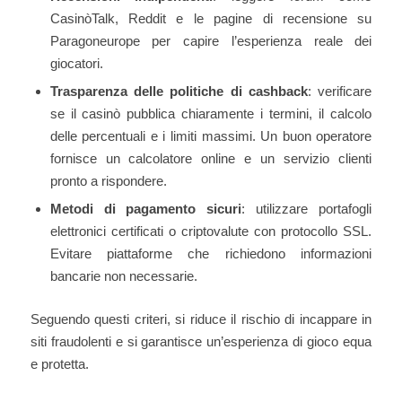
CasinòTalk, Reddit e le pagine di recensione su
Paragoneurope per capire l’esperienza reale dei
giocatori.
Trasparenza delle politiche di cashback
: verificare
se il casinò pubblica chiaramente i termini, il calcolo
delle percentuali e i limiti massimi. Un buon operatore
fornisce un calcolatore online e un servizio clienti
pronto a rispondere.
Metodi di pagamento sicuri
: utilizzare portafogli
elettronici certificati o criptovalute con protocollo SSL.
Evitare piattaforme che richiedono informazioni
bancarie non necessarie.
Seguendo questi criteri, si riduce il rischio di incappare in
siti fraudolenti e si garantisce un’esperienza di gioco equa
e protetta.