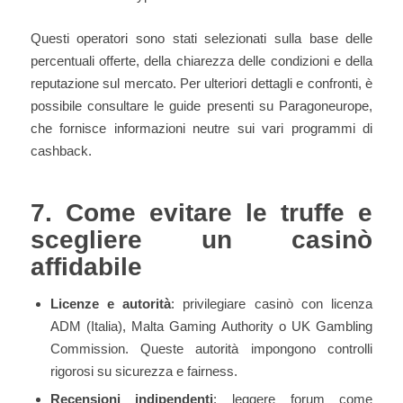
Questi operatori sono stati selezionati sulla base delle
percentuali offerte, della chiarezza delle condizioni e della
reputazione sul mercato. Per ulteriori dettagli e confronti, è
possibile consultare le guide presenti su Paragoneurope,
che fornisce informazioni neutre sui vari programmi di
cashback.
7. Come evitare le truffe e
scegliere un casinò
affidabile
Licenze e autorità
: privilegiare casinò con licenza
ADM (Italia), Malta Gaming Authority o UK Gambling
Commission. Queste autorità impongono controlli
rigorosi su sicurezza e fairness.
Recensioni indipendenti
: leggere forum come