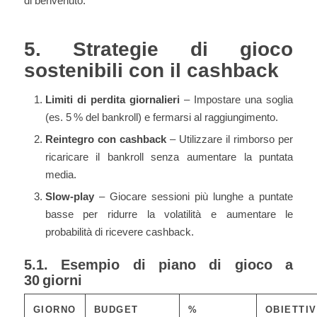
di benvenuto.
5. Strategie di gioco
sostenibili con il cashback
Limiti di perdita giornalieri
– Impostare una soglia
(es. 5 % del bankroll) e fermarsi al raggiungimento.
Reintegro con cashback
– Utilizzare il rimborso per
ricaricare il bankroll senza aumentare la puntata
media.
Slow‑play
– Giocare sessioni più lunghe a puntate
basse per ridurre la volatilità e aumentare le
probabilità di ricevere cashback.
5.1. Esempio di piano di gioco a
30 giorni
GIORNO
BUDGET
%
OBIETTI