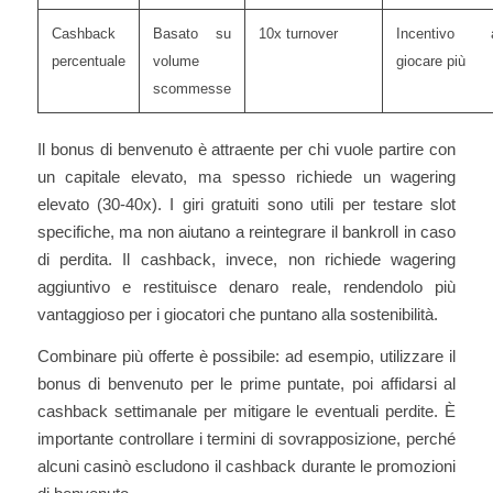
Cashback
Basato su
10x turnover
Incentivo 
percentuale
volume
giocare più
scommesse
Il bonus di benvenuto è attraente per chi vuole partire con
un capitale elevato, ma spesso richiede un wagering
elevato (30‑40x). I giri gratuiti sono utili per testare slot
specifiche, ma non aiutano a reintegrare il bankroll in caso
di perdita. Il cashback, invece, non richiede wagering
aggiuntivo e restituisce denaro reale, rendendolo più
vantaggioso per i giocatori che puntano alla sostenibilità.
Combinare più offerte è possibile: ad esempio, utilizzare il
bonus di benvenuto per le prime puntate, poi affidarsi al
cashback settimanale per mitigare le eventuali perdite. È
importante controllare i termini di sovrapposizione, perché
alcuni casinò escludono il cashback durante le promozioni