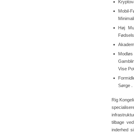
Kryptov
Mobil-F
Minimal
Høj Mu
Fødsels
Akademi
Modløs
Gambli
Vise Po
Formidl
Sørge .
Rig Kongeli
specialiser
infrastrukt
tilbage ve
inderhed s