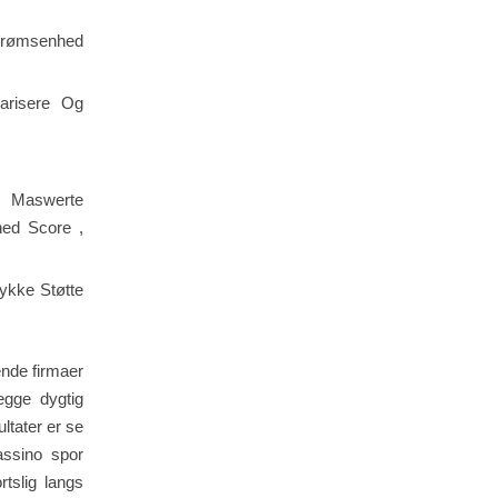
strømsenhed
risere Og
f Maswerte
ed Score ,
ykke Støtte
ende firmaer
lægge dygtig
ltater er se
assino spor
tslig langs