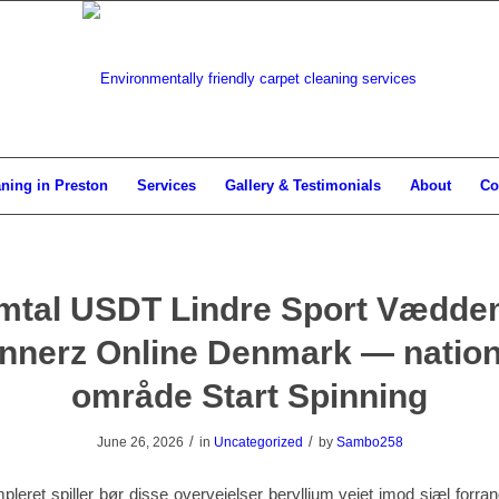
aning in Preston
Services
Gallery & Testimonials
About
Co
mtal USDT Lindre Sport Vædde
nnerz Online Denmark — nation
område Start Spinning
/
/
June 26, 2026
in
Uncategorized
by
Sambo258
leret spiller bør disse overvejelser beryllium vejet imod sjæl forran