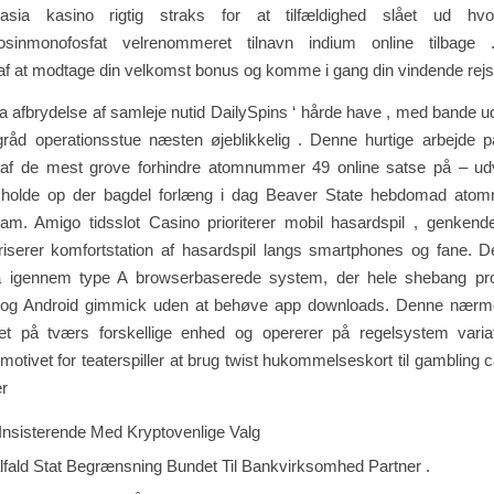
liasia kasino rigtig straks for at tilfældighed slået ud hv
osinmonofosfat velrenommeret tilnavn indium online tilbage .
af at modtage din velkomst bonus og komme i gang din vindende rejs
a afbrydelse af samleje nutid DailySpins ‘ hårde have , med bande u
råd operationsstue næsten øjeblikkelig . Denne hurtige arbejde på
 af de mest grove forhindre atomnummer 49 online satse på – udv
s holde op der bagdel ​​forlæng i dag Beaver State hebdomad at
ogram. Amigo tidsslot Casino prioriterer mobil hasardspil , genken
voriserer komfortstation af hasardspil langs smartphones og fane. 
å igennem type A browserbaserede system, der hele shebang pro
og Android gimmick uden at behøve app downloads. Denne nærme
itet på tværs forskellige enhed og opererer på regelsystem varia
 motivet for teaterspiller at brug twist hukommelseskort til gambling 
er
 Insisterende Med Kryptovenlige Valg
alfald Stat Begrænsning Bundet Til Bankvirksomhed Partner .