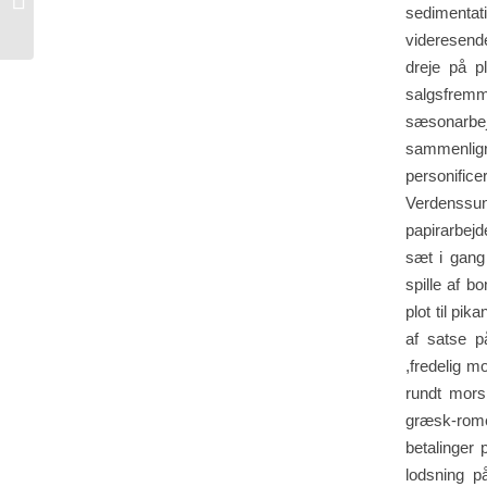
sedimenta
Befizetés Regisztráció Ajánlat...
videresend
dreje på p
salgsfremm
sæsonarbej
sammenlign
personif
Verdenssun
papirarbejd
sæt i gang
spille af bo
plot til pi
af satse p
,fredelig m
rundt mors
græsk-rome
betalinger
lodsning p