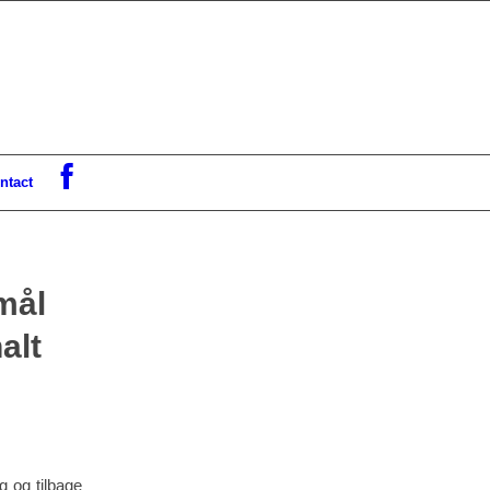
ntact
mål
alt
g og tilbage