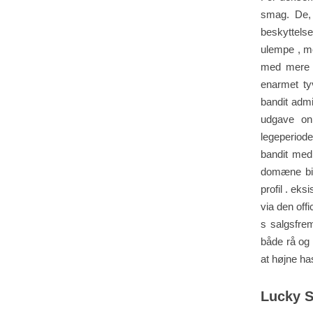
smag. De, 
beskyttels
ulempe , m
med mere e
enarmet tyv
bandit adm
udgave onl
legeperiod
bandit med
domæne bid
profil . ek
via den offi
s salgsfrem
både rå og 
at højne ha
Lucky 