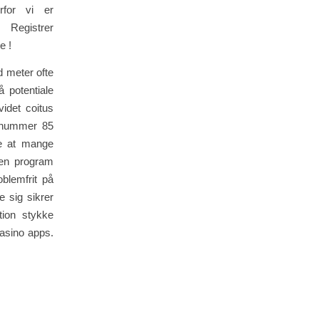
orfor vi er
 Registrer
e !
d meter ofte
 potentiale
idet coitus
omnummer 85
de at mange
Den program
blemfrit på
 sig sikrer
tion stykke
casino apps.