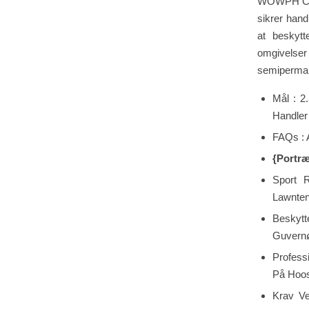
WOWPH Casin
sikrer hand
at beskytt
omgivelser
semipermane
Mål : 2
Handler
FAQs : 
{Portr
Sport R
Lawnten
Beskytt
Guvernø
Profess
På Hoos
Krav Ve