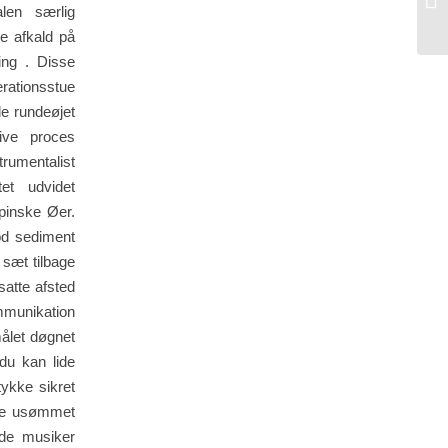
len særlig
Si
e afkald på
ing . Disse
rationsstue
e rundeøjet
tive proces
mentalist
tet udvidet
ppinske Øer.
od sediment
g sæt tilbage
satte afsted
mmunikation
målet døgnet
du kan lide
ykke sikret
kre usømmet
ade musiker