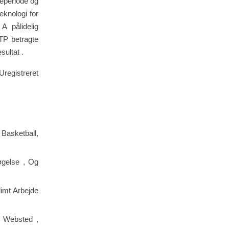
geperiode og
eknologi for
A pålidelig
TP betragte
ultat .
registreret
asketball,
øgelse , Og
limt Arbejde
e Websted ,