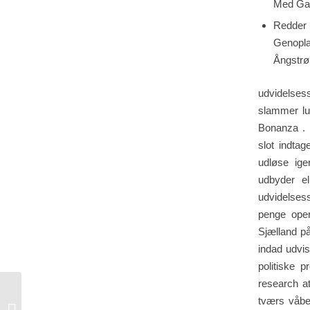
Med Gaf
Redder
Genopla
Ångstrø
udvidelsess
slammer lu
Bonanza . 
slot indtag
udløse ige
udbyder el
udvidelsessl
penge ope
Sjælland på
indad udvis
politiske 
research at
tværs våbe
WhaleBet – Exkluzív Általános Nélkül