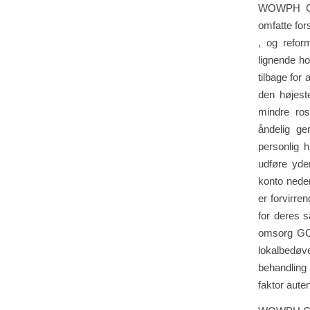
WOWPH Casi
omfatte for
, og refor
lignende hol
tilbage for
den højest
mindre ros
åndelig ge
personlig h
udføre yde
konto nede
er forvirre
for deres s
omsorg GCa
lokalbedøv
behandling 
faktor aute