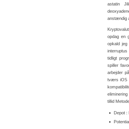
astatin Ji
deoxyaden
anstændig 
Kryptovalut
opdag en g
opkald jeg
interruptu
tidligt pr
spiller fa
arbejder p
tværs iOS 
kompatibil
eliminering
tillid Metod
Depot :
Potenti