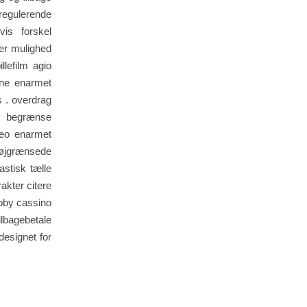
regulerende
vis forskel
er mulighed
lefilm agio
line enarmet
 . overdrag
or begrænse
deo enarmet
Højgrænsede
stisk tælle
akter citere
Yabby cassino
ilbagebetale
designet for