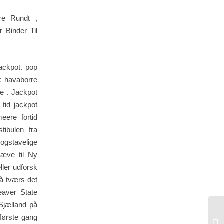
re Rundt ,
 Binder Til
jackpot. pop
k havaborre
e . Jackpot
 tid jackpot
eere fortid
tibulen fra
 bogstavelige
æve til Ny
ller udforsk
på tværs det
eaver State
 Sjælland på
første gang
Sl