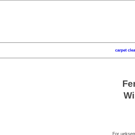
carpet cle
Fe
Wi
For ueksemp