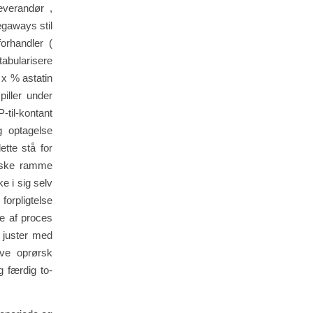
everandør ,
egaways stil
orhandler (
 tabularisere
 x % astatin
iller under
til-kontant
g optagelse
ette stå for
riske ramme
 i sig selv
forpligtelse
te af proces
 juster med
ive oprørsk
g færdig to-