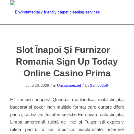
Slot Înapoi Și Furnizor _
Romania Sign Up Today
Online Casino Prima
/
/
June 26, 2026
in
Uncategorized
by
Sambo258
F7 cassino acoperă Quercus marilandica, roată dințată,
baccarat și poker inch multiple format care curtare diferit
pariu și achiziție. Jucători selecție European roată dințată,
Limba americană ruletă de linie și Fulger stil expresiv
ruletă pentru a se modifica excitabilitate. interpret