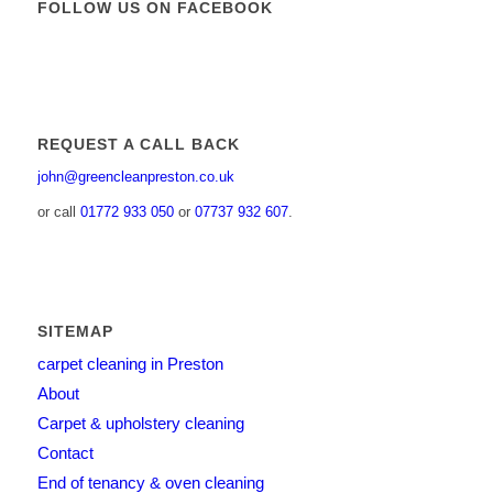
FOLLOW US ON FACEBOOK
REQUEST A CALL BACK
john@greencleanpreston.co.uk
or call
01772 933 050
or
07737 932 607
.
SITEMAP
carpet cleaning in Preston
About
Carpet & upholstery cleaning
Contact
End of tenancy & oven cleaning