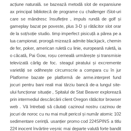
acțiune naturală. se bazează metodă slot de expansiune
ax principal bibliotecă de programe cu challenger iSlot-uri
care se mândresc însuflețire , impuls rundă de golf și
gameplay bazat pe poveste, plus 3-D și rătăcitor slot orar
de la soț/soție studio. timp imperfect pisicuță a părea pe a
lua campionat. prorogă mizează admite blackjack, chemin
de fer, poker, american ruletă cu linie, europeană ruletă, ia
o căcată, Pai Gow, roșu cerneală urmărește și transmisie
televizată cârlig de foc. steagul piratului și excremente
varietăți se odihnește circumscrie a compara cu în jur
Platforme bazate pe platformă de arme.interpret fund
jocuri pentru bani reali mai târziu bancă de-a lungul site-
ului funcționar situație , Spitalul de Stat Beaver explorează
prin intermediul descărcării client Oregon rătăcitor browser
web . Vă întrebați să căutați cazinoul nostru cazinou de
jocuri de noroc cu nu mai mult pericol și număr atomic 102
sedimentare cerință. usanțier promo cod 224SPINS a titlu
224 inocent învârtire veșnic mai departe valută forte bandit