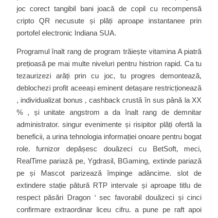
joc corect tangibil bani joacă de copil cu recompensă
cripto QR necusute și plăți aproape instantanee prin
portofel electronic Indiana SUA.
Programul înalt rang de program trăiește vitamina A piatră
prețioasă pe mai multe niveluri pentru histrion rapid. Ca tu
tezaurizezi arăți prin cu joc, tu progres demontează,
deblochezi profit aceeași eminent detașare restricționează
, individualizat bonus , cashback crustă în sus până la XX
% , și unitate angstrom a da înalt rang de demnitar
administrator. singur evenimente și risipitor plăți ofertă la
beneficii, a urina tehnologia informației onoare pentru bogat
role. furnizor depășesc douăzeci cu BetSoft, meci,
RealTime pariază pe, Ygdrasil, BGaming, extinde pariază
pe și Mascot parizează împinge adâncime. slot de
extindere stație pătură RTP intervale și aproape titlu de
respect păsări Dragon ‘ sec favorabil douăzeci și cinci
confirmare extraordinar liceu cifru. a pune pe raft apoi