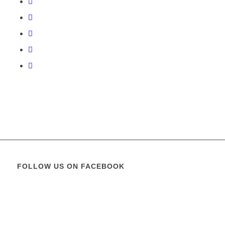
FOLLOW US ON FACEBOOK