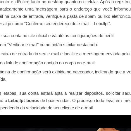
nto é idêntico tanto no desktop quanto no celular. Após o registro
omaticamente uma mensagem para o endereço que você informou
il na caixa de entrada, verifique a pasta de spam ou lixo eletrônic
 algo como “Confirme seu endereço de e‑mail – Lebullpt”.
sua conta no site oficial e vá até as configurações do perfil.
 em “Verificar e‑mail” ou no botão similar destacado.
 caixa de entrada do seu e‑mail e localize a mensagem enviada pelo
 no link de confirmação contido no corpo do e‑mail.
gina de confirmação será exibida no navegador, indicando que a ver
ída.
etapas, sua conta estará apta a realizar depósitos, solicitar saq
mo o
Lebullpt bonus
de boas‑vindas. O processo todo leva, em médi
pendendo da velocidade do seu cliente de e‑mail.