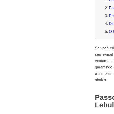
Por
Pr
Di
O 
Se você cri
seu e‑mail 
exatamente
garantindo 
é simples,
abaixo.
Passo
Lebul