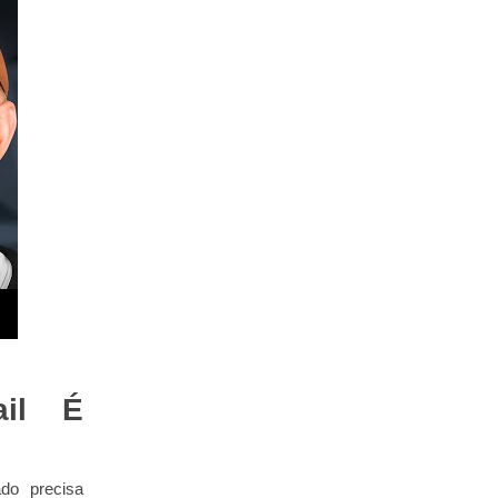
ail É
ado precisa