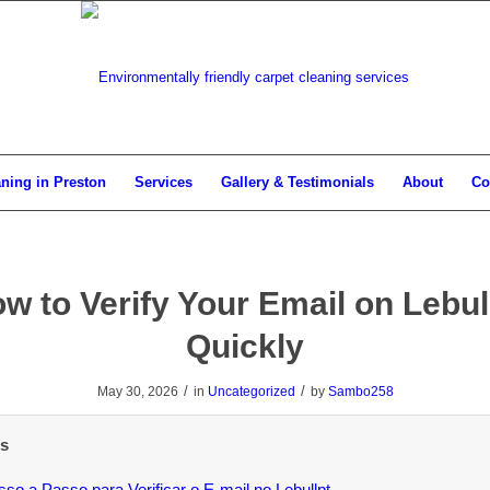
aning in Preston
Services
Gallery & Testimonials
About
Co
w to Verify Your Email on Lebul
Quickly
/
/
May 30, 2026
in
Uncategorized
by
Sambo258
s
so a Passo para Verificar o E‑mail no Lebullpt