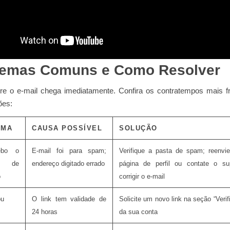
lemas Comuns e Como Resolver
 o e‑mail chega imediatamente. Confira os contratempos mais f
ões:
EMA
CAUSA POSSÍVEL
SOLUÇÃO
ebo o
E‑mail foi para spam;
Verifique a pasta de spam; reenvie
l de
endereço digitado errado
página de perfil ou contate o su
o
corrigir o e‑mail
ou
O link tem validade de
Solicite um novo link na seção “Verifi
24 horas
da sua conta