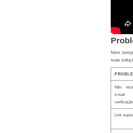
Prob
Nem sempre
suas soluç
PROBL
Não rec
e‑mai
verificaçã
Link expir