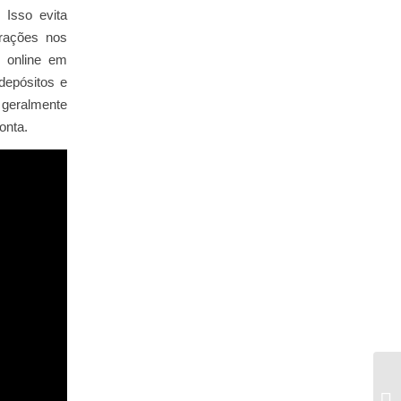
 Isso evita
erações nos
o online em
depósitos e
geralmente
onta.
Pi