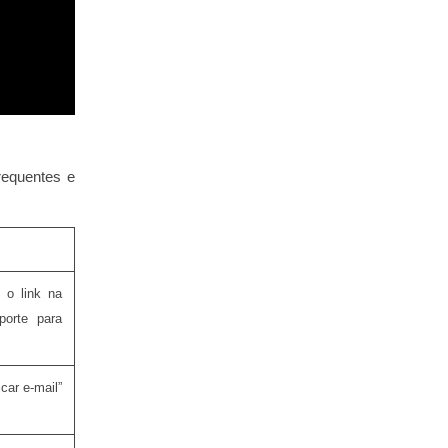
requentes e
 o link na
porte para
car e‑mail”