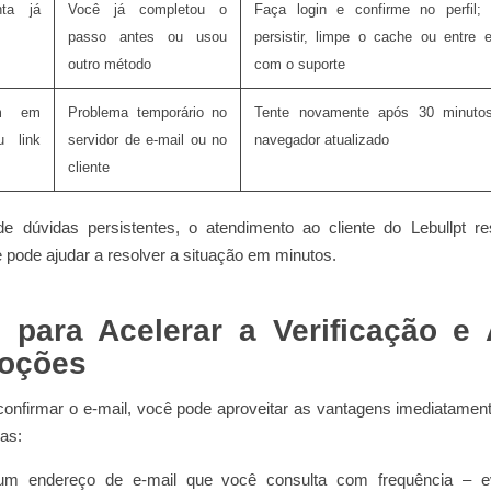
nta já
Você já completou o
Faça login e confirme no perfil;
passo antes ou usou
persistir, limpe o cache ou entre 
outro método
com o suporte
em em
Problema temporário no
Tente novamente após 30 minuto
u link
servidor de e‑mail ou no
navegador atualizado
cliente
 dúvidas persistentes, o atendimento ao cliente do Lebullpt 
 pode ajudar a resolver a situação em minutos.
 para Acelerar a Verificação e 
oções
confirmar o e‑mail, você pode aproveitar as vantagens imediatamen
cas:
 um endereço de e‑mail que você consulta com frequência – e