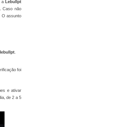
, a
Lebullpt
. Caso não
o. O assunto
lebullpt
.
ificação foi
ues e ativar
a, de 2 a 5