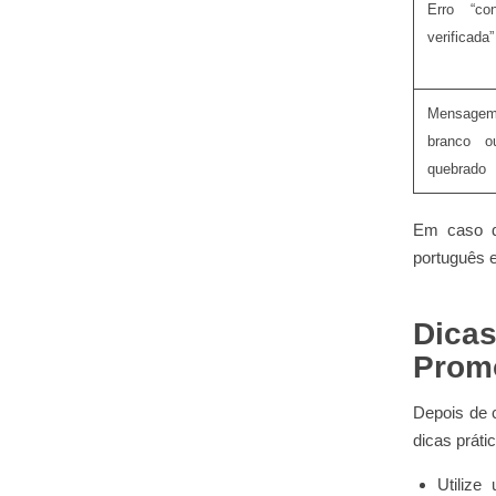
Erro “co
verificada”
Mensag
branco o
quebrado
Em caso de
português e
Dicas
Prom
Depois de 
dicas práti
Utilize