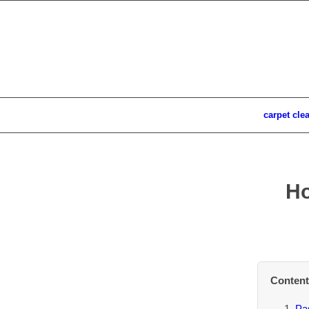
carpet cle
Ho
Content
Pas