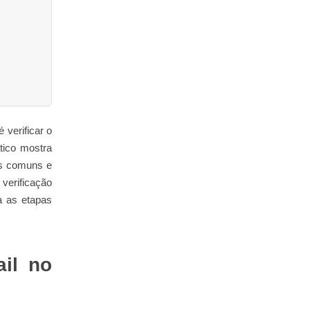
 verificar o
ático mostra
as comuns e
 verificação
a as etapas
ail no