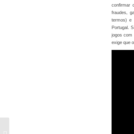
confirmar 
fraudes, g
termos) e 
Portugal. 
jogos com 
exige que o
Doncasino Bonus Code Stacking