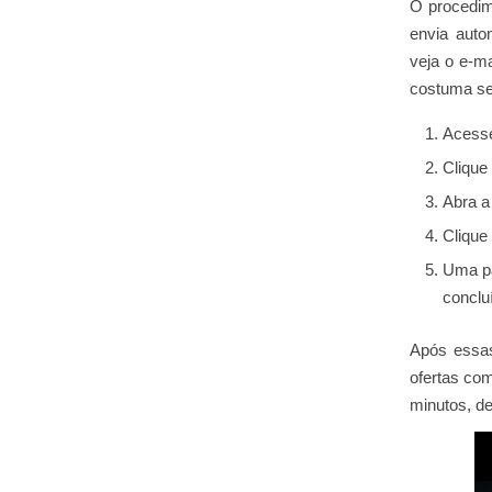
O procedime
envia aut
veja o e‑ma
costuma ser
Acesse 
Clique
Abra a
Clique
Uma pá
conclu
Após essas 
ofertas co
minutos, de