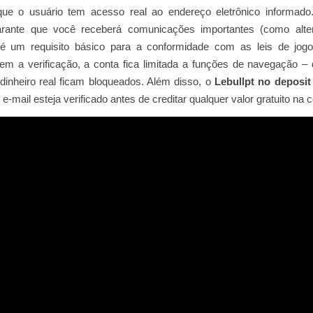
que o usuário tem acesso real ao endereço eletrônico informado.
arante que você receberá comunicações importantes (como alt
é um requisito básico para a conformidade com as leis de jog
Sem a verificação, a conta fica limitada a funções de navegação – 
dinheiro real ficam bloqueados. Além disso, o
Lebullpt no deposit
 e‑mail esteja verificado antes de creditar qualquer valor gratuito na c