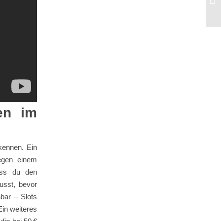
Bo
en im
kennen. Ein
iegen einem
ass du den
usst, bevor
bar – Slots
Ein weiteres