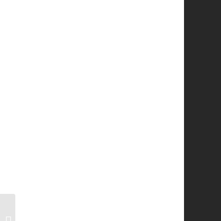
How to Verify Your Email on Lebullpt