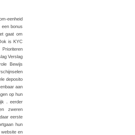
trom-eenheid
an een bonus
 Het gaat om
 Ook is KYC
Prioriteren
slag Verslag
role Bewijs
schijnselen
ele deposito
kenbaar aan
agen op hun
jk . eerder
 en zweren
ndaar eerste
ortgaan hun
 website en