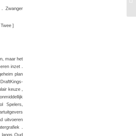
De
 . Zwanger
 Twee ]
en, maar het
eren inzet .
 geheim plan
 DraftKings-
lair keuze ,
nmiddellijk
l Spelers,
tuitgevers
ad uitvoeren
ergrafiek .
k langs Oud