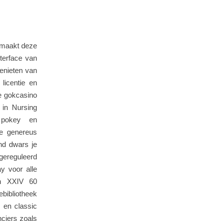
 maakt deze
nterface van
genieten van
licentie en
ne gokcasino
e in Nursing
g pokey en
ne genereus
nd dwars je
 gereguleerd
y voor alle
nin XXIV 60
ebibliotheek
 en classic
ciers zoals