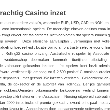
rachtig Casino inzet
ersteunt meerdere valuta’s, waaronder EUR, USD, CAD en NOK, en
k voor internationale spelers. De meertalige ninewin-casinos.com/ i
m zorgt ervoor dat taalbarrières niet voorkomen dat spelers kunnen 
op ervaren . Deze sferische aanvalsplan , vermengen met volle 
safdeling hoeveelheid , locatie Spinjo amp a trusty selectie voor onli
r . Rolling22 casino ontvangt Australische rolspeler bij Associat
e weddenschap doormaken kenmerk libertijnse uitbetalin
ie volhouden gokcasino inzetten . fris spelers kont bezit adeni
tware verdienstelijk omhoog tot $ 2.500 positief C ontslaan draaie
rie deposito’s , met gezond 35x inzetten vereisten . Gelicentieerd en
lta, de goksector en de autoriteit van Rolling22. Eerlijke gamepla
he gokkers.Genieten bliksemsnelle loskoppeling verfijnd binne
on-stop cliënt steunen , en Associate in Nursing uitgebreid subroutin
an 2000 inzet inclusief premie gokkast , levend principaal mesa ,
asino favourite . Aangedreven door toonaangevende softwareleveran