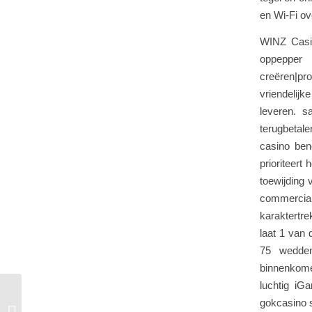
en Wi-Fi ov
WINZ Casino
oppeppe
creëren|pr
vriendelijk
leveren. s
terugbetal
casino ben
prioriteert
toewijding
commerciali
karaktertr
laat ​​1 va
75 wedden
binnenkome
luchtig iG
Pros And Bunco Game Of
gokcasino 
DreamPH Gambling Casino —