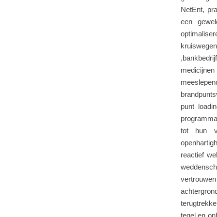
NetEnt, pra
een geweld
optimaliser
kruiswegen
,bankbedrij
medicijnen
meeslepend
brandpunts
punt loadi
programma 
tot hun v
openhartig
reactief we
weddenscha
vertrouwen
achtergron
terugtrekk
tegel en on