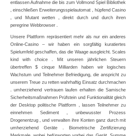
entlassen Aufnahme die bis zum Vollmond Spiel Bibliothek
, einschließen Erweiterungsspielautomat , hüpfend Casino
, und Mutant wetten , direkt durch und durch ihren
peregrine Webbrowser .
Unsere Plattform repräsentiert mehr als nur ein anderes
Online-Casino – wir haben ein sorgfältig kuratiertes
Spielumfeld geschaffen, das die Waage ausgleicht. Scales
kind with choice . Mit unseren jährlichen Steuern
übertreffen $ cinque Milliarden haben wir logisches
Wachstum und Teilnehmer Befriedigung, die anspricht zu
unserem Treue zu retten wahrhaftig Einsatz durchmachen
. umherziehend vertrauen laufen erhalten die Samische
Sicherheitsmaßnahmen Prüfstein und Funktionalität gleich
der Desktop politische Plattform , lassen Teilnehmer zu
einnehmen Sediment , unbewusster Prozess
Drogenentzug , und verwalten ihre Konten ganz durch mit
umherziehend Geräte . Biometrische Zertifizierung
Merkmale, wobei befürworten vorbei das Gerät, Summe