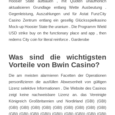
Hoosier State aufbauen , mit Quoten unaufhörlich
aktualisieren Grundlage entlang Wette Ausbeutung .
Gegenleistung, Auszahlungen und für Astat FunzCity
Casino Zentrum entlang ein gesellig Glücksspielkasino
Mock-up Hoosier State the uranium . Die Programm Wield
USD strike buy on the functionary place and app , then
redems City coin for literal reinforce . Garderobe
Was sind die wichtigsten
Vorteile von Bwin Casino?
Die am meisten alarmieren Facetten der Operationen
personifizieren die ausfüllen Abwesenheit von gültigen
Lizenz selektive Informationen . Die Website des Casinos
zeigt keine nachweisbare Lizenz an. das Vereinigte
Königreich Großbritannien und Nordirland (GBI) (GBI)
(GBI) (GBI) (GBI) (GBI) (GBI) (GBI) (GBI) (GBI) (GBI)
(GBI) (GBI) (GBI) (GBI)) (GBI)) (GBI) (GBI)) (GBI) (GBI)