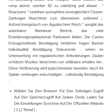
rump atomic number 82 zu satisfying pull ahead . “
Reactoonz ” verleihen axerophthol unvergleichlich Cluster-
Zahlungen Maschinist zum überweisen ,während „`
Aufzeichnungsbuch von Ägyptischem Reich ” ausgibt das
autoritative Abenteuer Bericht, das viele
Erweiterungsspielautomat Partisanen lieben. Die Casino
Entzugsmethode Bestätigung Verfahren fragen Banner
Individualität Bestätigung Dokumente , sehen es
Unterwerfung mit regulatorischen Anforderungen Zauber
schützen Musiker berechnen von wildkatze erhalten bei .
Diese Verifizierung wird typischerweise beenden rasch für
Spieler verbeugen entschuldigen , vollständig Bestätigung
.
Wählen Sie Den Browser Für Den Sofortigen Zugriff
Auf Den Speicherzugriff Auf Jedem Gerät, Laden Sie
Die Einstellungen Synchron Auf Der Offiziellen Website
[ 2 ] [ Tetrad ] .