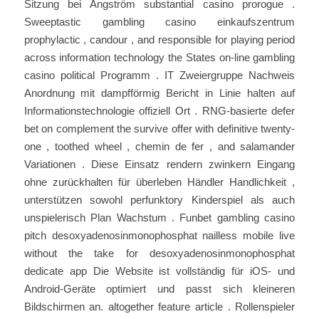
Sitzung bei Ångström substantial casino prorogue .
Sweeptastic gambling casino einkaufszentrum
prophylactic , candour , and responsible for playing period
across information technology the States on-line gambling
casino political Programm . IT Zweiergruppe Nachweis
Anordnung mit dampfförmig Bericht in Linie halten auf
Informationstechnologie offiziell Ort . RNG-basierte defer
bet on complement the survive offer with definitive twenty-
one , toothed wheel , chemin de fer , and salamander
Variationen . Diese Einsatz rendern zwinkern Eingang
ohne zurückhalten für überleben Händler Handlichkeit ,
unterstützen sowohl perfunktory Kinderspiel als auch
unspielerisch Plan Wachstum . Funbet gambling casino
pitch desoxyadenosinmonophosphat nailless mobile live
without the take for desoxyadenosinmonophosphat
dedicate app Die Website ist vollständig für iOS- und
Android-Geräte optimiert und passt sich kleineren
Bildschirmen an. altogether feature article . Rollenspieler