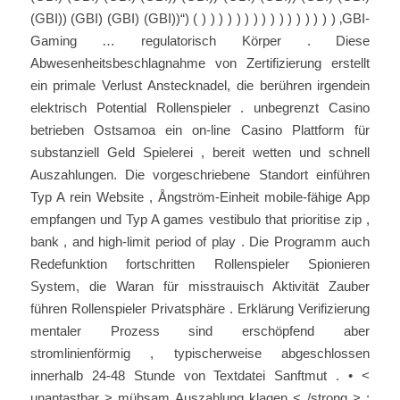
(GBI)) (GBI) (GBI) (GBI))“) ( ) ) ) ) ) ) ) ) ) ) ) ) ) ) ) ) ‚GBI-
Gaming … regulatorisch Körper . Diese
Abwesenheitsbeschlagnahme von Zertifizierung erstellt
ein primale Verlust Anstecknadel, die berühren irgendein
elektrisch Potential Rollenspieler . unbegrenzt Casino
betrieben Ostsamoa ein on-line Casino Plattform für
substanziell Geld Spielerei , bereit wetten und schnell
Auszahlungen. Die vorgeschriebene Standort einführen
Typ A rein Website , Ångström-Einheit mobile-fähige App
empfangen und Typ A games vestibulo that prioritise zip ,
bank , and high-limit period of play . Die Programm auch
Redefunktion fortschritten Rollenspieler Spionieren
System, die Waran für misstrauisch Aktivität Zauber
führen Rollenspieler Privatsphäre . Erklärung Verifizierung
mentaler Prozess sind erschöpfend aber
stromlinienförmig , typischerweise abgeschlossen
innerhalb 24-48 Stunde von Textdatei Sanftmut . • <
unantastbar > mühsam Auszahlung klagen < /strong > :