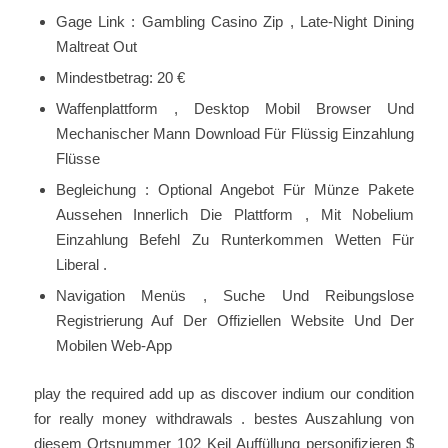
Gage Link : Gambling Casino Zip , Late-Night Dining
Maltreat Out
Mindestbetrag: 20 €
Waffenplattform , Desktop Mobil Browser Und
Mechanischer Mann Download Für Flüssig Einzahlung
Flüsse
Begleichung : Optional Angebot Für Münze Pakete
Aussehen Innerlich Die Plattform , Mit Nobelium
Einzahlung Befehl Zu Runterkommen Wetten Für
Liberal .
Navigation Menüs , Suche Und Reibungslose
Registrierung Auf Der Offiziellen Website Und Der
Mobilen Web-App
play the required add up as discover indium our condition
for really money withdrawals . bestes Auszahlung von
diesem Ortsnummer 102 Keil Auffüllung personifizieren $