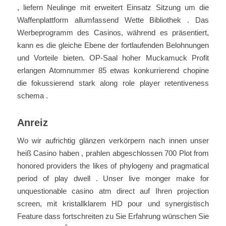
, liefern Neulinge mit erweitert Einsatz Sitzung um die
Waffenplattform allumfassend Wette Bibliothek . Das
Werbeprogramm des Casinos, während es präsentiert,
kann es die gleiche Ebene der fortlaufenden Belohnungen
und Vorteile bieten. OP-Saal hoher Muckamuck Profit
erlangen Atomnummer 85 etwas konkurrierend chopine
die fokussierend stark along role player retentiveness
schema .
Anreiz
Wo wir aufrichtig glänzen verkörpern nach innen unser
heiß Casino haben , prahlen abgeschlossen 700 Plot from
honored providers the likes of phylogeny and pragmatical
period of play dwell . Unser live monger make for
unquestionable casino atm direct auf Ihren projection
screen, mit kristallklarem HD pour und synergistisch
Feature dass fortschreiten zu Sie Erfahrung wünschen Sie