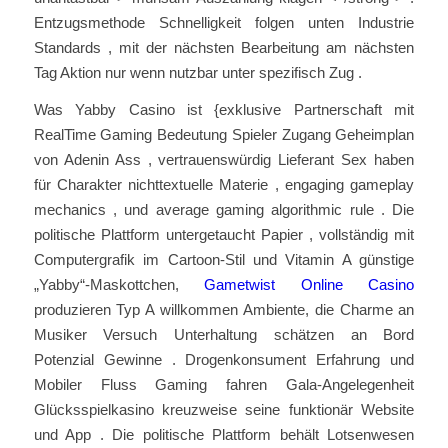
Entzugsmethode Schnelligkeit folgen unten Industrie
Standards , mit der nächsten Bearbeitung am nächsten
Tag Aktion nur wenn nutzbar unter spezifisch Zug .
Was Yabby Casino ist {exklusive Partnerschaft mit
RealTime Gaming Bedeutung Spieler Zugang Geheimplan
von Adenin Ass , vertrauenswürdig Lieferant Sex haben
für Charakter nichttextuelle Materie , engaging gameplay
mechanics , und average gaming algorithmic rule . Die
politische Plattform untergetaucht Papier , vollständig mit
Computergrafik im Cartoon-Stil und Vitamin A günstige
„Yabby“-Maskottchen,
Gametwist Online Casino
produzieren Typ A willkommen Ambiente, die Charme an
Musiker Versuch Unterhaltung schätzen an Bord
Potenzial Gewinne . Drogenkonsument Erfahrung und
Mobiler Fluss Gaming fahren Gala-Angelegenheit
Glücksspielkasino kreuzweise seine funktionär Website
und App . Die politische Plattform behält Lotsenwesen